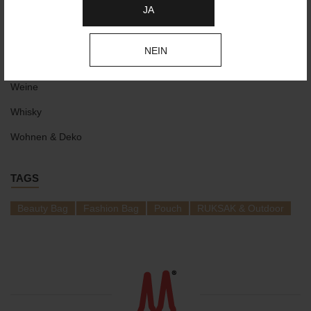
JA
Strahlender Körper
Süße Leckereien
NEIN
Taschen & Rucksäcke
Weine
Whisky
Wohnen & Deko
TAGS
Beauty Bag
Fashion Bag
Pouch
RUKSAK & Outdoor