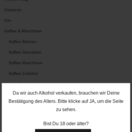
Gewürze
Gin
Kaffee & Maschinen
Kaffee Bohnen
Kaffee Gemahlen
Kaffee Maschinen
Kaffee Zubehör
Kosmetiktaschen
Da wir auch Alkohol verkaufen, brauchen wir Deine
Likör
Bestätigung des Alters. Bitte klicke auf JA, um die Seite
Rum
zu sehen.
Saucen & Dressings
Bist Du 18 oder älter?
Specials