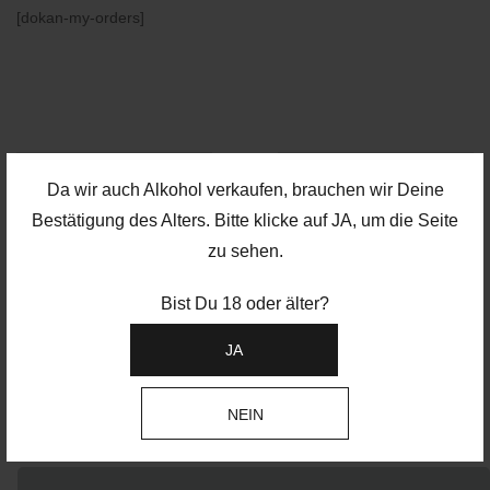
[dokan-my-orders]
Da wir auch Alkohol verkaufen, brauchen wir Deine
INFOS
Bestätigung des Alters. Bitte klicke auf JA, um die Seite
Über uns
zu sehen.
Kategorien
Bist Du 18 oder älter?
Blog
Kontakt
JA
Widerrufsformular
NEIN
Intern