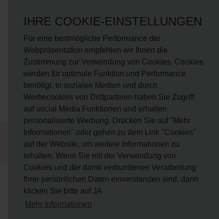
NEWS
IHRE COOKIE-EINSTELLUNGEN
Fragen?
onlineshop@hausdermanufakturen.de
Für eine bestmögliche Performance der
Webpräsentation empfehlen wir Ihnen die
FOLGE UNS AUF
Zustimmung zur Verwendung von Cookies. Cookies
werden für optimale Funktion und Performance
Facebook
benötigt. In sozialen Medien und durch
Instagram
Werbecookies von Drittparteien haben Sie Zugriff
auf social Media Funktionen und erhalten
personalisierte Werbung. Drücken Sie auf "Mehr
Informationen" oder gehen zu dem Link "Cookies"
AGB
Widerrufsbelehrung
Impressum
Datenschutz
Cookies
auf der Website, um weitere Informationen zu
Copyright © 2026 Haus der Manufakturen. Alle rechte vorbehalten
erhalten. Wenn Sie mit der Verwendung von
Cookies und der damit verbundenen Verarbeitung
Ihrer persönlichen Daten einverstanden sind, dann
klicken Sie bitte auf JA
Mehr Informationen