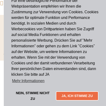
Für eine bestmögliche Performance der
Instagram
Webpräsentation empfehlen wir Ihnen die
Zustimmung zur Verwendung von Cookies. Cookies
werden für optimale Funktion und Performance
benötigt. In sozialen Medien und durch
AGB
Werbecookies von Drittparteien haben Sie Zugriff
Widerrufsbelehrung
auf social Media Funktionen und erhalten
Impressum
personalisierte Werbung. Drücken Sie auf "Mehr
Datenschutz
Informationen" oder gehen zu dem Link "Cookies"
Cookies
auf der Website, um weitere Informationen zu
Copyright © 2026 Haus der Manufakturen. Alle rechte vorbehalten
erhalten. Wenn Sie mit der Verwendung von
Cookies und der damit verbundenen Verarbeitung
Ihrer persönlichen Daten einverstanden sind, dann
klicken Sie bitte auf JA
Mehr Informationen
NEIN, STIMME NICHT
JA, ICH STIMME ZU
ZU