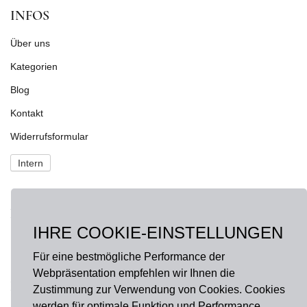
INFOS
Über uns
Kategorien
Blog
Kontakt
Widerrufsformular
Intern
NEWS
IHRE COOKIE-EINSTELLUNGEN
Fragen?
onlineshop@hausdermanufakturen.de
Für eine bestmögliche Performance der
Webpräsentation empfehlen wir Ihnen die
FOLGE UNS AUF
Zustimmung zur Verwendung von Cookies. Cookies
werden für optimale Funktion und Performance