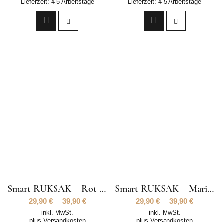
Lieferzeit:
4-5 Arbeitstage
Lieferzeit:
4-5 Arbeitstage
Smart RUKSAK – Rot Outdoor Style
Smart RUKSAK – Marine Outdoor Style
29,90
€
39,90
€
29,90
€
39,90
€
–
–
inkl. MwSt.
inkl. MwSt.
plus
Versandkosten
plus
Versandkosten