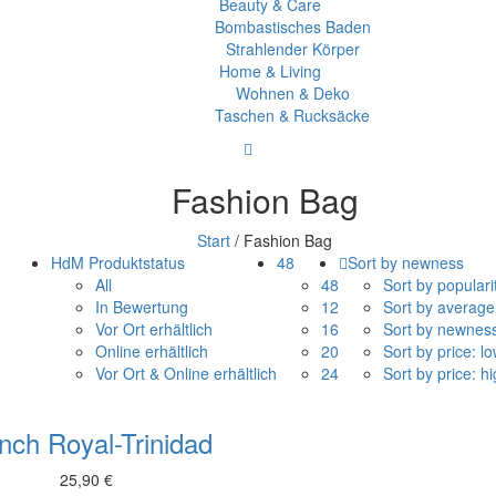
Beauty & Care
Bombastisches Baden
Strahlender Körper
Home & Living
Wohnen & Deko
Taschen & Rucksäcke
Fashion Bag
Start
/
Fashion Bag
HdM Produktstatus
48
Sort by newness
All
48
Sort by populari
In Bewertung
12
Sort by average
Vor Ort erhältlich
16
Sort by newnes
Online erhältlich
20
Sort by price: lo
Vor Ort & Online erhältlich
24
Sort by price: hi
nch Royal-Trinidad
25,90
€