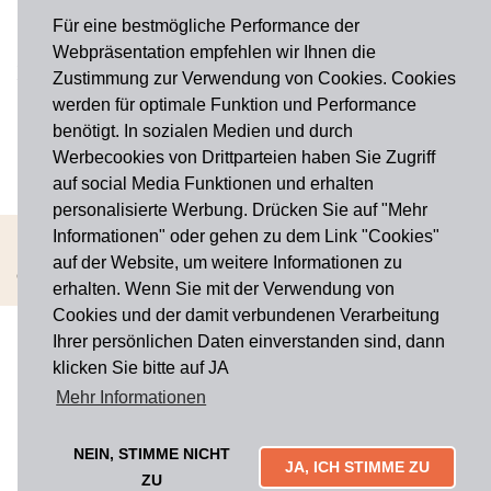
Fragen?
onlineshop@hausdermanufakturen.de
Für eine bestmögliche Performance der
Webpräsentation empfehlen wir Ihnen die
FOLGE UNS AUF
Zustimmung zur Verwendung von Cookies. Cookies
werden für optimale Funktion und Performance
Facebook
benötigt. In sozialen Medien und durch
Werbecookies von Drittparteien haben Sie Zugriff
Instagram
auf social Media Funktionen und erhalten
personalisierte Werbung. Drücken Sie auf "Mehr
Informationen" oder gehen zu dem Link "Cookies"
AGB
Widerrufsbelehrung
Impressum
Datenschutz
Cookies
auf der Website, um weitere Informationen zu
Copyright © 2026 Haus der Manufakturen. Alle rechte vorbehalten
erhalten. Wenn Sie mit der Verwendung von
Cookies und der damit verbundenen Verarbeitung
Ihrer persönlichen Daten einverstanden sind, dann
klicken Sie bitte auf JA
Mehr Informationen
NEIN, STIMME NICHT
JA, ICH STIMME ZU
ZU