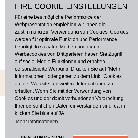
IHRE COOKIE-EINSTELLUNGEN
Fragen?
onlineshop@hausdermanufakturen.de
Für eine bestmögliche Performance der
Webpräsentation empfehlen wir Ihnen die
FOLGE UNS AUF
Zustimmung zur Verwendung von Cookies. Cookies
werden für optimale Funktion und Performance
Facebook
benötigt. In sozialen Medien und durch
Instagram
Werbecookies von Drittparteien haben Sie Zugriff
auf social Media Funktionen und erhalten
personalisierte Werbung. Drücken Sie auf "Mehr
Informationen" oder gehen zu dem Link "Cookies"
AGB
Widerrufsbelehrung
Impressum
Datenschutz
Cookies
auf der Website, um weitere Informationen zu
Copyright © 2026 Haus der Manufakturen. Alle rechte vorbehalten
erhalten. Wenn Sie mit der Verwendung von
Cookies und der damit verbundenen Verarbeitung
Ihrer persönlichen Daten einverstanden sind, dann
klicken Sie bitte auf JA
Mehr Informationen
NEIN, STIMME NICHT