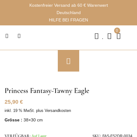
Kostenfreier Versand ab 60 € Warenwert
Deutschland
HILFE BEI FRAGEN
0
Princess Fantasy-Tawny Eagle
25,90
€
inkl. 19 % MwSt.
plus
Versandkosten
Grösse :
38×30 cm
VERFÜGBAR:
Auf Lager
SKU:
FAS-FS2DR-0034