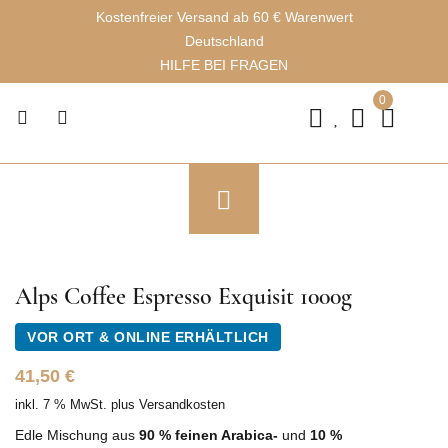
Kostenfreier Versand ab 60 € Warenwert
Deutschland
HILFE BEI FRAGEN
0
Alps Coffee Espresso Exquisit 1000g
VOR ORT & ONLINE ERHÄLTLICH
41,50
€
inkl. 7 % MwSt.
plus
Versandkosten
Edle Mischung aus
90 % feinen Arabica-
und
10 %