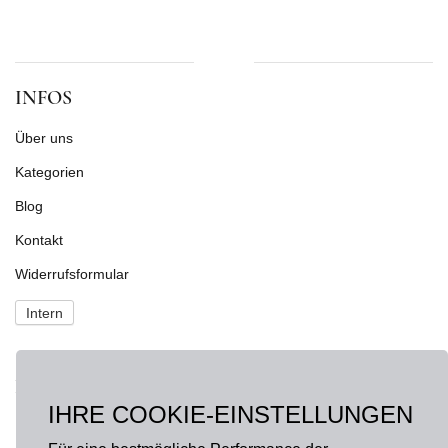
INFOS
Über uns
Kategorien
Blog
Kontakt
Widerrufsformular
Intern
NEWS
IHRE COOKIE-EINSTELLUNGEN
Fragen?
onlineshop@hausdermanufakturen.de