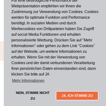
Für eine bestmögliche Performance der
Webpräsentation empfehlen wir Ihnen die
FOLGE UNS AUF
Zustimmung zur Verwendung von Cookies. Cookies
werden für optimale Funktion und Performance
Facebook
benötigt. In sozialen Medien und durch
Instagram
Werbecookies von Drittparteien haben Sie Zugriff
auf social Media Funktionen und erhalten
personalisierte Werbung. Drücken Sie auf "Mehr
Informationen" oder gehen zu dem Link "Cookies"
AGB
Widerrufsbelehrung
Impressum
Datenschutz
Cookies
auf der Website, um weitere Informationen zu
Copyright © 2026 Haus der Manufakturen. Alle rechte vorbehalten
erhalten. Wenn Sie mit der Verwendung von
Cookies und der damit verbundenen Verarbeitung
Ihrer persönlichen Daten einverstanden sind, dann
klicken Sie bitte auf JA
Mehr Informationen
NEIN, STIMME NICHT
JA, ICH STIMME ZU
ZU