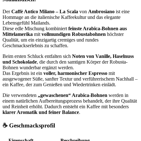
Der
Caffè Antico Milano – La Scala
von
Ambrosiano
ist eine
Hommage an die italienische Kaffeekultur und das elegante
Lebensgefühl Mailands.
Diese edle Mischung kombiniert
feinste Arabica-Bohnen aus
Mittelamerika
mit
vollmundigen Robustabohnen
höchster
Qualität, um ein einzigartig cremiges und rundes
Geschmackserlebnis zu schaffen.
Beim ersten Schluck entfalten sich
Noten von Vanille, Haselnuss
und Schokolade
, die durch den samtigen Körper der Robusta-
Bohnen wunderbar ergänzt werden.
Das Ergebnis ist ein
voller, harmonischer Espresso
mit
ausgewogener Süße, sanfter Textur und verführerischem Nachhall –
ein Kaffee, der zum Genießen und Wiedertrinken einlädt.
Die verwendeten
„gewaschenen“ Arabica-Bohnen
werden in
einem natürlichen Aufbereitungsprozess behandelt, der ihre Qualität
und Reinheit erhöht. Dadurch entsteht ein Kaffee mit besonders
klarer Aromatik und feiner Balance
.
☕ Geschmacksprofil
Eigenschaft
Beschreibung