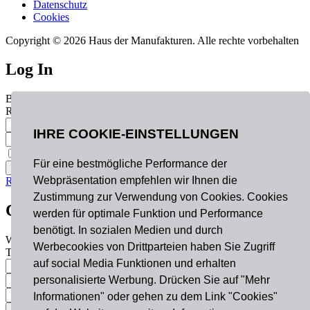
Datenschutz
Cookies
Copyright © 2026 Haus der Manufakturen. Alle rechte vorbehalten
Log In
Become a part of our community!
Registration complete. Please check your email.
Username or Email Address
IHRE COOKIE-EINSTELLUNGEN
Password
Remember Me
Für eine bestmögliche Performance der
Webpräsentation empfehlen wir Ihnen die
Register
Lost your password?
Zustimmung zur Verwendung von Cookies. Cookies
Create an account
werden für optimale Funktion und Performance
benötigt. In sozialen Medien und durch
Welcome! Register for an account
Werbecookies von Drittparteien haben Sie Zugriff
The user name or email address is not correct.
auf social Media Funktionen und erhalten
Username
personalisierte Werbung. Drücken Sie auf "Mehr
Email
Password
Informationen" oder gehen zu dem Link "Cookies"