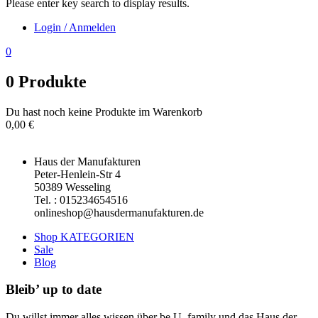
Please enter key search to display results.
Login / Anmelden
0
0
Produkte
Du hast noch keine Produkte im Warenkorb
0,00
€
Haus der Manufakturen
Peter-Henlein-Str 4
50389 Wesseling
Tel. : 015234654516
onlineshop@hausdermanufakturen.de
Shop KATEGORIEN
Sale
Blog
Bleib’ up to date
Du willst immer alles wissen über be U. family und das Haus der