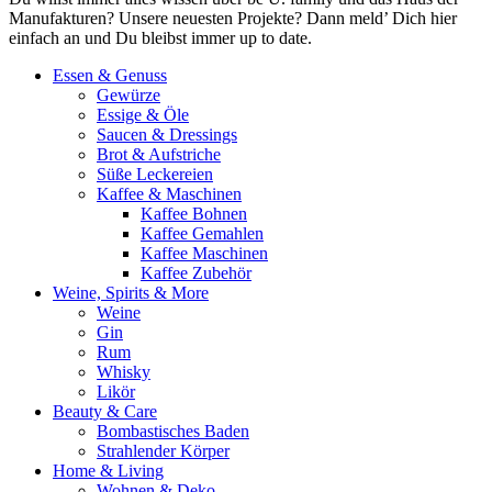
Manufakturen? Unsere neuesten Projekte? Dann meld’ Dich hier
einfach an und Du bleibst immer up to date.
Essen & Genuss
Gewürze
Essige & Öle
Saucen & Dressings
Brot & Aufstriche
Süße Leckereien
Kaffee & Maschinen
Kaffee Bohnen
Kaffee Gemahlen
Kaffee Maschinen
Kaffee Zubehör
Weine, Spirits & More
Weine
Gin
Rum
Whisky
Likör
Beauty & Care
Bombastisches Baden
Strahlender Körper
Home & Living
Wohnen & Deko