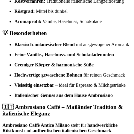
Röstverfahren:
Traditionelle italienische Langzeitröstung
Röstgrad:
Mittel bis dunkel
Aromaprofil:
Vanille, Haselnuss, Schokolade
💡 Besonderheiten
Klassisch-milanesischer Blend
mit ausgewogener Aromatik
Feine Vanille-, Haselnuss- und Schokoladennoten
Cremiger Körper & harmonische Süße
Hochwertige gewaschene Bohnen
für reinen Geschmack
Vielseitig einsetzbar
– ideal für Espresso & Milchgetränke
Italienischer Genuss aus dem Hause Ambrosiano
🇮🇹 Ambrosiano Caffè – Mailänder Tradition &
italienische Eleganz
Ambrosiano Caffè Antico Milano
steht für
handwerkliche
Röstkunst
und
authentischen italienischen Geschmack
.