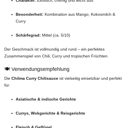
Charakter:
Exotisch, cremig und leicht süß
Besonderheit:
Kombination aus Mango, Kokosmilch &
Curry
Schärfegrad:
Mittel (ca. 5/10)
Der Geschmack ist vollmundig und rund – ein perfektes
Zusammenspiel von Chili, Curry und tropischen Früchten.
🍽️ Verwendungsempfehlung
Die
Chilma Curry Chilisauce
ist vielseitig einsetzbar und perfekt
für:
Asiatische & indische Gerichte
Currys, Wokgerichte & Reisgerichte
Fleisch & Geflügel