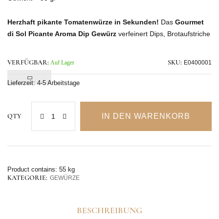
Herzhaft pikante Tomatenwürze in Sekunden!
Das
Gourmet
di Sol Picante Aroma Dip Gewürz
verfeinert Dips, Brotaufstriche
und warme Gerichte mit würziger Schärfe.
Einsatzideen in der Beschreibung.
VERFÜGBAR:
Auf Lager
SKU:
E0400001
Lieferzeit:
4-5 Arbeitstage
IN DEN WARENKORB
QTY
Product contains: 55
kg
KATEGORIE:
GEWÜRZE
BESCHREIBUNG