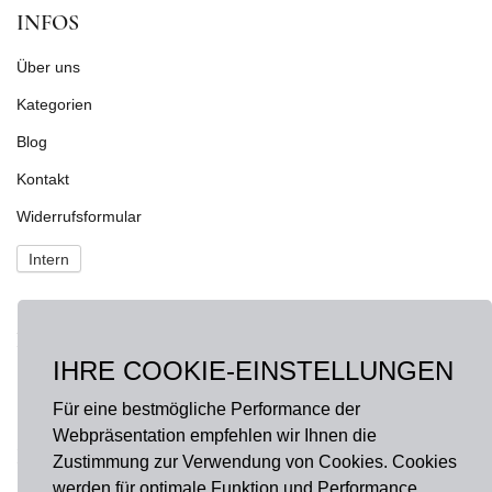
INFOS
Über uns
Kategorien
Blog
Kontakt
Widerrufsformular
Intern
NEWS
IHRE COOKIE-EINSTELLUNGEN
Fragen?
onlineshop@hausdermanufakturen.de
Für eine bestmögliche Performance der
Webpräsentation empfehlen wir Ihnen die
FOLGE UNS AUF
Zustimmung zur Verwendung von Cookies. Cookies
werden für optimale Funktion und Performance