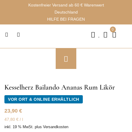
Kostenfreier Versand ab 60 € Warenwert
Deutschland
HILFE BEI FRAGEN
0
Kesselherz Bailando Ananas Rum Likör
VOR ORT & ONLINE ERHÄLTLICH
23,90
€
47,80
€
/
l
inkl. 19 % MwSt.
plus
Versandkosten