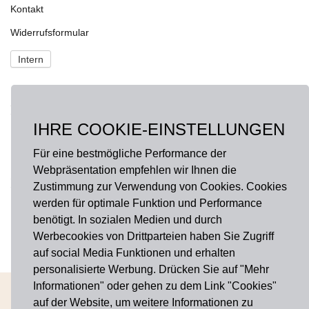
Kontakt
Widerrufsformular
Intern
NEWS
IHRE COOKIE-EINSTELLUNGEN
Fragen?
onlineshop@hausdermanufakturen.de
Für eine bestmögliche Performance der
Webpräsentation empfehlen wir Ihnen die
FOLGE UNS AUF
Zustimmung zur Verwendung von Cookies. Cookies
werden für optimale Funktion und Performance
Facebook
benötigt. In sozialen Medien und durch
Instagram
Werbecookies von Drittparteien haben Sie Zugriff
auf social Media Funktionen und erhalten
personalisierte Werbung. Drücken Sie auf "Mehr
Informationen" oder gehen zu dem Link "Cookies"
AGB
Widerrufsbelehrung
Impressum
Datenschutz
Cookies
auf der Website, um weitere Informationen zu