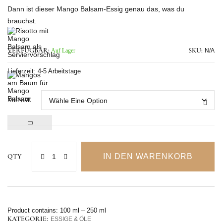
Dann ist dieser Mango Balsam-Essig genau das, was du
brauchst.
Frucht, ohne Kitsch. Tiefe, ohne Schwere. Genuss, ohne Reue.
Jetzt entdecken – und mit
Gourmet di So
l Mango neu erleben.
VERFÜGBAR:
Auf Lager
SKU:
N/A
Lieferzeit:
4-5 Arbeitstage
MENGE
IN DEN WARENKORB
QTY
Product contains: 100
ml
– 250
ml
KATEGORIE:
ESSIGE & ÖLE