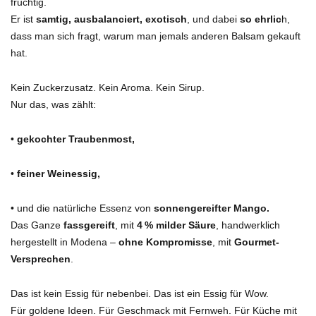
fruchtig.
Er ist
samtig, ausbalanciert, exotisch
, und dabei
so ehrlic
h,
dass man sich fragt, warum man jemals anderen Balsam gekauft
hat.
Kein Zuckerzusatz. Kein Aroma. Kein Sirup.
Nur das, was zählt:
•
gekochter Traubenmost,
•
feiner Weinessig,
• und die natürliche Essenz von
sonnengereifter Mango.
Das Ganze
fassgereift
, mit
4 % milder Säure
, handwerklich
hergestellt in Modena –
ohne Kompromisse
, mit
Gourmet-
Versprechen
.
Das ist kein Essig für nebenbei. Das ist ein Essig für Wow.
Für goldene Ideen. Für Geschmack mit Fernweh. Für Küche mit