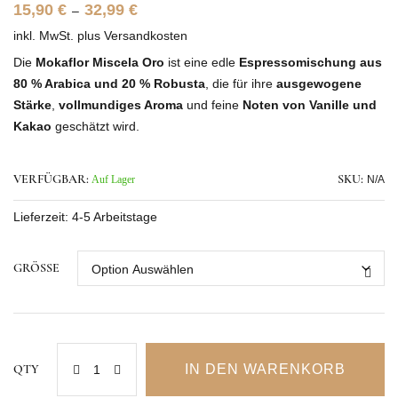
15,90
€
32,99
€
–
inkl. MwSt.
plus
Versandkosten
Die
Mokaflor Miscela Oro
ist eine edle
Espressomischung aus
80 % Arabica und 20 % Robusta
, die für ihre
ausgewogene
Stärke
,
vollmundiges Aroma
und feine
Noten von Vanille und
Kakao
geschätzt wird.
Perfekt für
Cappuccino, Latte Macchiato
oder den klassischen
Espresso
– ein authentischer Kaffeegenuss aus der
VERFÜGBAR:
Auf Lager
SKU:
N/A
florentinischen Rösterei
Mokaflor
.
Lieferzeit:
4-5 Arbeitstage
GRÖSSE
IN DEN WARENKORB
QTY