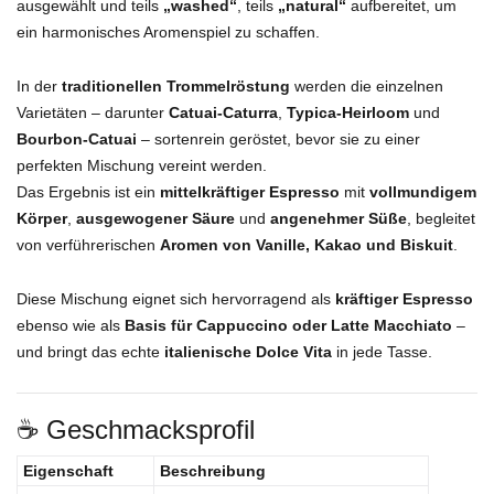
ausgewählt und teils
„washed“
, teils
„natural“
aufbereitet, um
ein harmonisches Aromenspiel zu schaffen.
In der
traditionellen Trommelröstung
werden die einzelnen
Varietäten – darunter
Catuai-Caturra
,
Typica-Heirloom
und
Bourbon-Catuai
– sortenrein geröstet, bevor sie zu einer
perfekten Mischung vereint werden.
Das Ergebnis ist ein
mittelkräftiger Espresso
mit
vollmundigem
Körper
,
ausgewogener Säure
und
angenehmer Süße
, begleitet
von verführerischen
Aromen von Vanille, Kakao und Biskuit
.
Diese Mischung eignet sich hervorragend als
kräftiger Espresso
ebenso wie als
Basis für Cappuccino oder Latte Macchiato
–
und bringt das echte
italienische Dolce Vita
in jede Tasse.
☕ Geschmacksprofil
Eigenschaft
Beschreibung