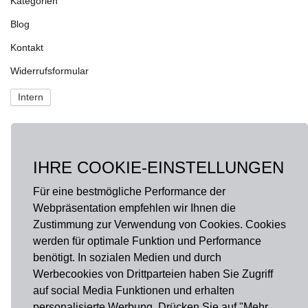
Kategorien
Blog
Kontakt
Widerrufsformular
Intern
NEWS
IHRE COOKIE-EINSTELLUNGEN
Fragen?
onlineshop@hausdermanufakturen.de
Für eine bestmögliche Performance der
Webpräsentation empfehlen wir Ihnen die
FOLGE UNS AUF
Zustimmung zur Verwendung von Cookies. Cookies
werden für optimale Funktion und Performance
Facebook
benötigt. In sozialen Medien und durch
Instagram
Werbecookies von Drittparteien haben Sie Zugriff
auf social Media Funktionen und erhalten
personalisierte Werbung. Drücken Sie auf "Mehr