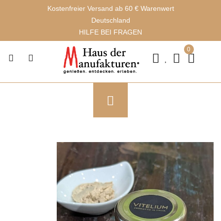
Kostenfreier Versand ab 60 € Warenwert
Deutschland
HILFE BEI FRAGEN
0