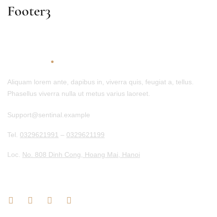
Footer3
.
Sentinal
Aliquam lorem ante, dapibus in, viverra quis, feugiat a, tellus.
Phasellus viverra nulla ut metus varius laoreet.
Support@sentinal.example
Tel.
0329621991
–
0329621199
Loc.
No. 808 Dinh Cong, Hoang Mai, Hanoi