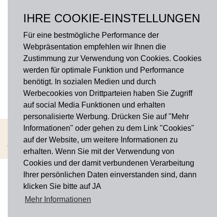
NEWS
IHRE COOKIE-EINSTELLUNGEN
Fragen?
onlineshop@hausdermanufakturen.de
Für eine bestmögliche Performance der
Webpräsentation empfehlen wir Ihnen die
FOLGE UNS AUF
Zustimmung zur Verwendung von Cookies. Cookies
werden für optimale Funktion und Performance
Facebook
benötigt. In sozialen Medien und durch
Werbecookies von Drittparteien haben Sie Zugriff
Instagram
auf social Media Funktionen und erhalten
personalisierte Werbung. Drücken Sie auf "Mehr
Informationen" oder gehen zu dem Link "Cookies"
AGB
Widerrufsbelehrung
Impressum
Datenschutz
Cookies
auf der Website, um weitere Informationen zu
Copyright © 2026 Haus der Manufakturen. Alle rechte vorbehalten
erhalten. Wenn Sie mit der Verwendung von
Cookies und der damit verbundenen Verarbeitung
Ihrer persönlichen Daten einverstanden sind, dann
klicken Sie bitte auf JA
Mehr Informationen