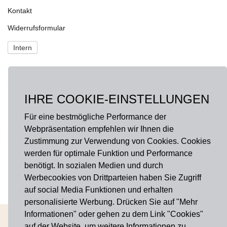
Kontakt
Widerrufsformular
Intern
NEWS
IHRE COOKIE-EINSTELLUNGEN
Fragen?
onlineshop@hausdermanufakturen.de
Für eine bestmögliche Performance der
Webpräsentation empfehlen wir Ihnen die
FOLGE UNS AUF
Zustimmung zur Verwendung von Cookies. Cookies
werden für optimale Funktion und Performance
Facebook
benötigt. In sozialen Medien und durch
Instagram
Werbecookies von Drittparteien haben Sie Zugriff
auf social Media Funktionen und erhalten
personalisierte Werbung. Drücken Sie auf "Mehr
Informationen" oder gehen zu dem Link "Cookies"
AGB
Widerrufsbelehrung
Impressum
Datenschutz
Cookies
auf der Website, um weitere Informationen zu