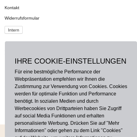
Kontakt
Widerrufsformular
Intern
NEWS
IHRE COOKIE-EINSTELLUNGEN
Fragen?
onlineshop@hausdermanufakturen.de
Für eine bestmögliche Performance der
Webpräsentation empfehlen wir Ihnen die
FOLGE UNS AUF
Zustimmung zur Verwendung von Cookies. Cookies
werden für optimale Funktion und Performance
Facebook
benötigt. In sozialen Medien und durch
Werbecookies von Drittparteien haben Sie Zugriff
Instagram
auf social Media Funktionen und erhalten
personalisierte Werbung. Drücken Sie auf "Mehr
Informationen" oder gehen zu dem Link "Cookies"
AGB
Widerrufsbelehrung
Impressum
Datenschutz
Cookies