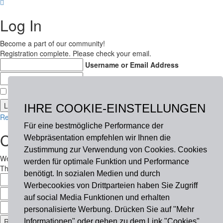
Log In
Become a part of our community!
Registration complete. Please check your email.
Username or Email Address
Password
Remember Me
IHRE COOKIE-EINSTELLUNGEN
Register
Lost your password?
Für eine bestmögliche Performance der
Create an account
Webpräsentation empfehlen wir Ihnen die
Zustimmung zur Verwendung von Cookies. Cookies
Welcome! Register for an account
werden für optimale Funktion und Performance
The user name or email address is not correct.
benötigt. In sozialen Medien und durch
Username
Werbecookies von Drittparteien haben Sie Zugriff
Email
auf social Media Funktionen und erhalten
Password
personalisierte Werbung. Drücken Sie auf "Mehr
Informationen" oder gehen zu dem Link "Cookies"